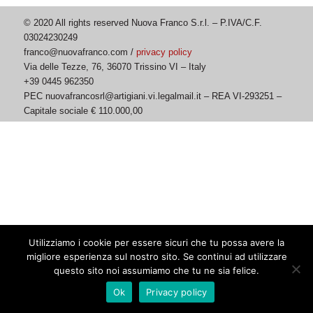
© 2020 All rights reserved Nuova Franco S.r.l. – P.IVA/C.F.
03024230249
franco@nuovafranco.com /
privacy policy
Via delle Tezze, 76, 36070 Trissino VI – Italy
+39 0445 962350
PEC nuovafrancosrl@artigiani.vi.legalmail.it – REA VI-293251 –
Capitale sociale € 110.000,00
Utilizziamo i cookie per essere sicuri che tu possa avere la
migliore esperienza sul nostro sito. Se continui ad utilizzare
questo sito noi assumiamo che tu ne sia felice.
Ok
Privacy policy